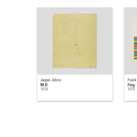
Jasper Johns
Frank 
M.D.
Fūrg
1974
1975