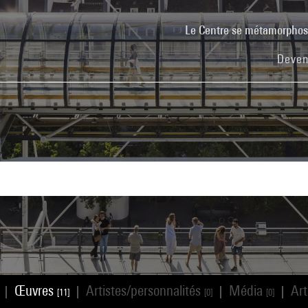
Le Centre se métamorpho
Deven
Œuvres
Artistes/personnalités
Média
Art
|
|
|
|
[11]
[0]
[0]