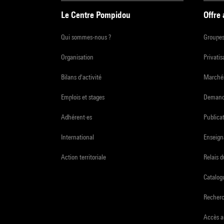
Le Centre Pompidou
Offre
Qui sommes-nous ?
Groupe
Organisation
Privatis
Bilans d'activité
Marchés
Emplois et stages
Demande
Adhérent·es
Publicat
International
Enseign
Action territoriale
Relais 
Catalogu
Recher
Accès a