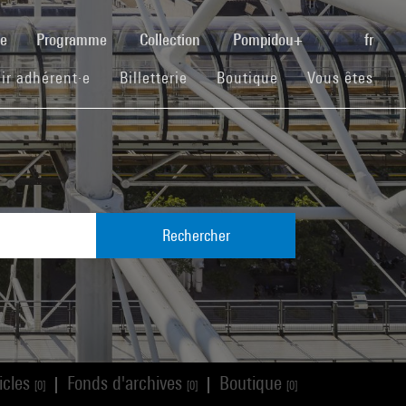
(current)
se
Programme
Collection
Pompidou+
fr
(current)
(current)
(current)
ir adhérent·e
Billetterie
Boutique
Vous êtes
Rechercher
icles
Fonds d'archives
Boutique
|
|
[0]
[0]
[0]