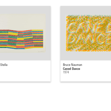
Stella
Bruce Nauman
Caned Dance
1974