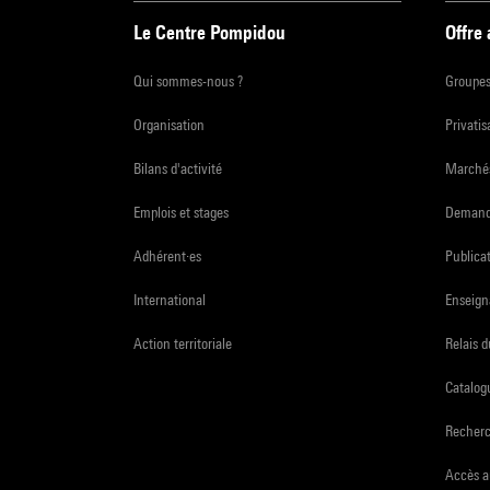
Le Centre Pompidou
Offre
Qui sommes-nous ?
Groupe
Organisation
Privatis
Bilans d'activité
Marchés
Emplois et stages
Demande
Adhérent·es
Publicat
International
Enseign
Action territoriale
Relais 
Catalogu
Recher
Accès a