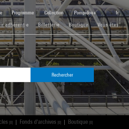
(current)
se
Programme
Collection
Pompidou+
fr
(current)
(current)
(current)
ir adhérent·e
Billetterie
Boutique
Vous êtes
Rechercher
icles
Fonds d'archives
Boutique
|
|
[0]
[0]
[0]