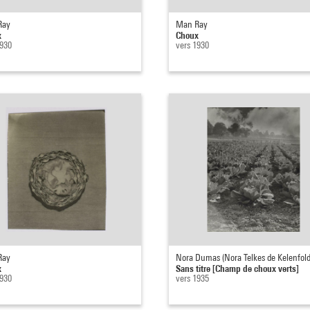
Ray
Man Ray
x
Choux
1930
vers 1930
Ray
Nora Dumas (Nora Telkes de Kelenfold,
x
Sans titre [Champ de choux verts]
1930
vers 1935