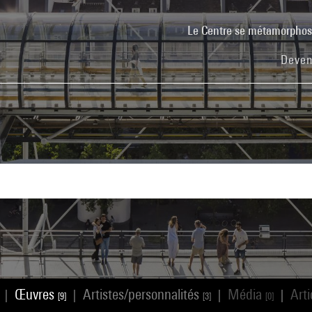
Le Centre se métamorpho
Deven
Œuvres
Artistes/personnalités
Média
Art
|
|
|
|
[9]
[3]
[0]