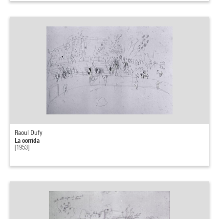
Raoul Dufy
La corrida
[1953]