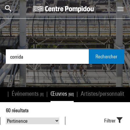
Aller au contenu principal
Centre Pompidou
Rechercher
s
Événements
Œuvres
Artistes/personnalité
|
|
|
[0]
[8]
[60]
60
résultats
Filtrer