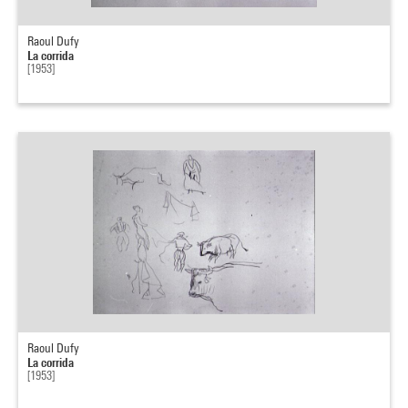
Raoul Dufy
La corrida
[1953]
Raoul Dufy
La corrida
[1953]