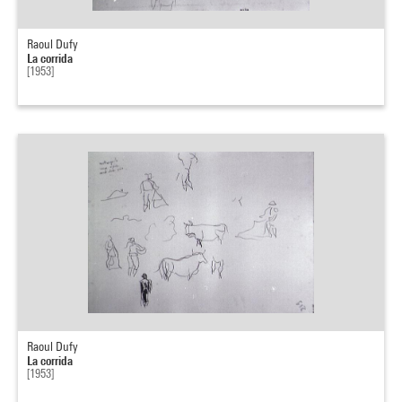
Raoul Dufy
La corrida
[1953]
Raoul Dufy
La corrida
[1953]