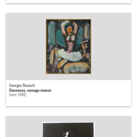
Georges Rouault
Danseuse, corsage mauve
[vers 1939]