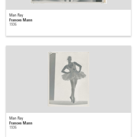
Man Ray
Frances Mann
1936
Man Ray
Frances Mann
1936