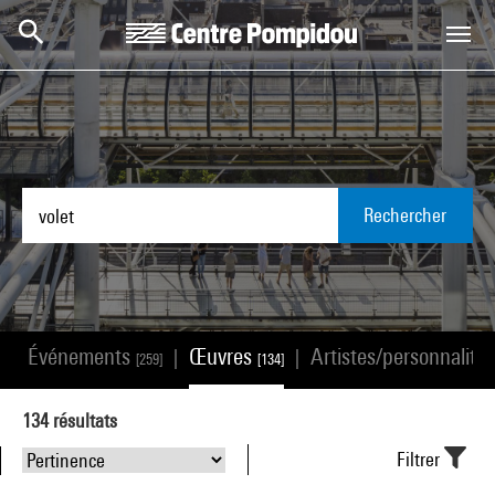
Aller au contenu principal
Centre Pompidou
Rechercher
Événements
Œuvres
Artistes/personnalité
|
|
|
]
[259]
[134]
134
résultats
Filtrer