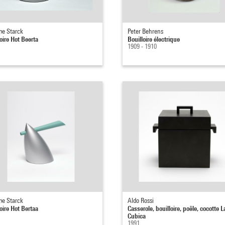
pe Starck
Peter Behrens
oire Hot Beerta
Bouilloire électrique
1909 - 1910
pe Starck
Aldo Rossi
oire Hot Bertaa
Casserole, bouilloire, poêle, cocotte L
Cubica
1991