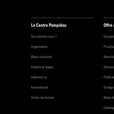
Le Centre Pompidou
Offre
Qui sommes-nous ?
Groupe
Organisation
Privatis
Bilans d'activité
Marchés
Emplois et stages
Demande
Adhérent·es
Publicat
International
Enseign
Action territoriale
Relais 
Catalogu