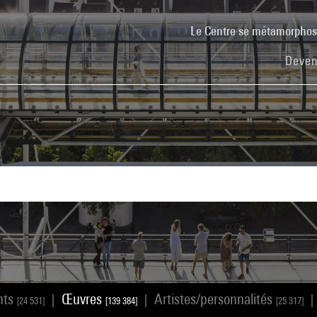
Le Centre se métamorpho
Deven
nts
Œuvres
Artistes/personnalités
|
|
|
[24 531]
[139 384]
[25 317]