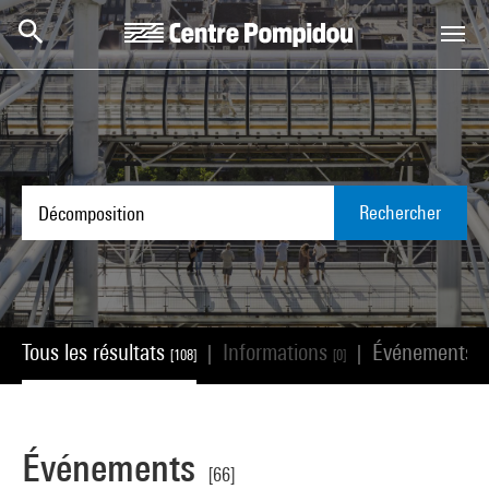
Aller au contenu principal
Centre Pompidou
Rechercher
Tous les résultats
Informations
Événements
|
|
[108]
[0]
[6
Événements
[66]