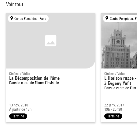
Voir tout
Centre Pompidou, Paris
Centre Pompidou, P
Cinéma / Vidéo
Cinéma / Vidéo
La Décomposition de l'âme
L'Horizon russe 
Dans le cadre de
Filmer l'invisible
à Evgeny Yufit
Dans le cadre de
Film
13 nov. 2010
22 janv. 2017
À partir de 17h
19h - 20h30
Terminé
Terminé