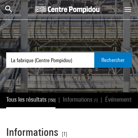
Aller au contenu principal
Centre Pompidou
Rechercher
Tous les résultats
Informations
Événements
|
|
[150]
[1]
[
Informations
[1]