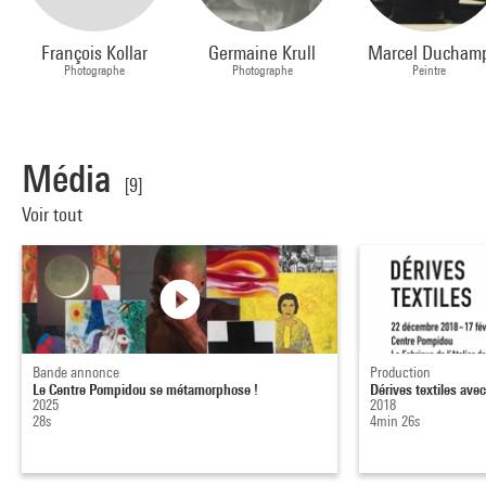
François Kollar
Germaine Krull
Marcel Ducham
Photographe
Photographe
Peintre
Média
[9]
Voir tout
Bande annonce
Production
Le Centre Pompidou se métamorphose !
Dérives textiles ave
2025
2018
28s
4min 26s