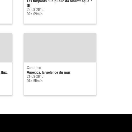
Les migrants : un public de bibliothèque ?
(II)
28-09-2015
02h 09min
Captation
flux,
Amexica, la violence du mur
21-09-2015
01h 55min