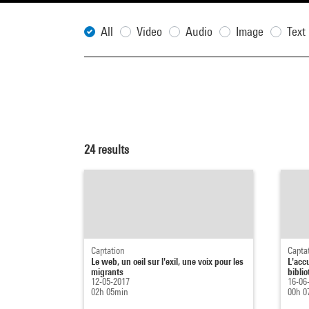
All
Video
Audio
Image
Text
24
results
Captation
Capta
Le web, un oeil sur l'exil, une voix pour les
L'acc
migrants
biblio
12-05-2017
16-06
02h 05min
00h 0