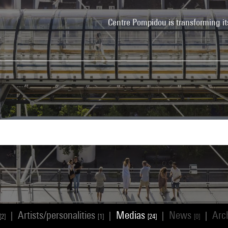
Centre Pompidou is transforming it
Artists/personalities
Medias
News
Arc
|
|
|
|
[2]
[1]
[24]
[0]