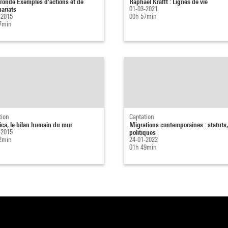
 ronde Exemples d'actions et de
Raphaël Krafft : Lignes de vie
nariats
01-03-2021
-2015
00h 57min
7min
tion
Captation
ca, le bilan humain du mur
Migrations contemporaines : statuts, 
-2015
politiques
2min
24-01-2022
01h 49min