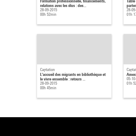
Formation professionnelle, financements,
Table
relations avec les élus : des...
parte
28-09-2015
28-09
00h 52min
01h 1
Captation
Capta
L'accueil des migrants en bibliothèque et
Amexi
le vivre ensemble : retours ...
05-10
28-09-2015
01h 5
00h 45min