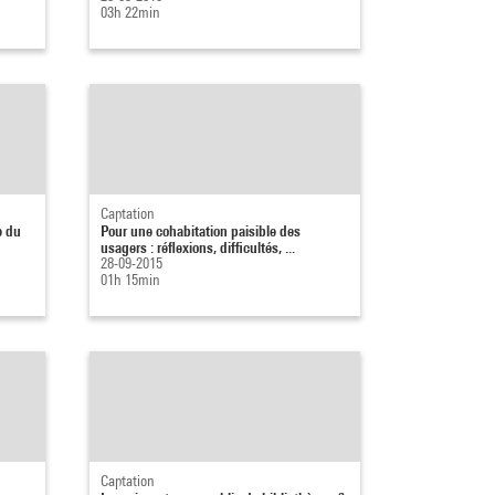
03h 22min
Captation
e du
Pour une cohabitation paisible des
usagers : réflexions, difficultés, ...
28-09-2015
01h 15min
Captation