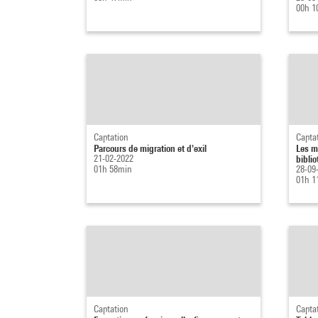
00h 1
Captation
Capta
Parcours de migration et d'exil
Les m
21-02-2022
bibli
01h 58min
28-09
01h 1
Captation
Capta