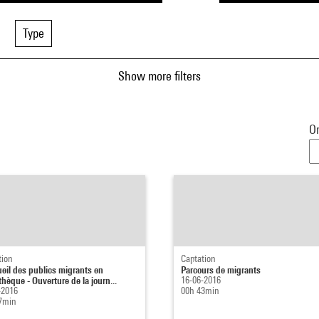
Type
Show more filters
Or
tion
Captation
ueil des publics migrants en
Parcours de migrants
thèque - Ouverture de la journ...
16-06-2016
-2016
00h 43min
7min