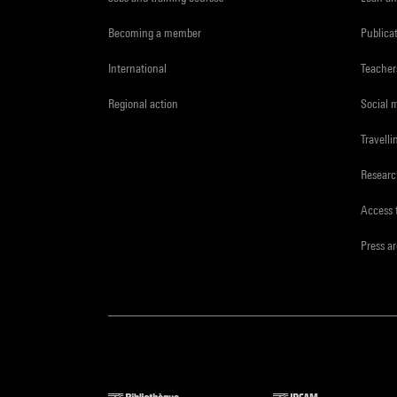
Becoming a member
Publica
International
Teacher
Regional action
Social 
Travelli
Resear
Access 
Press a