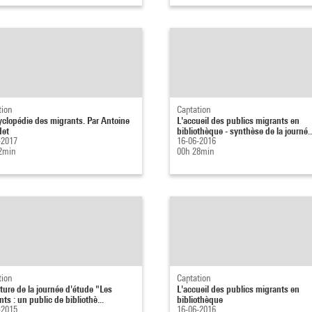
tion
Captation
yclopédie des migrants. Par Antoine
L'accueil des publics migrants en
det
bibliothèque - synthèse de la journé..
-2017
16-06-2016
2min
00h 28min
tion
Captation
ture de la journée d'étude "Les
L'accueil des publics migrants en
ts : un public de bibliothè...
bibliothèque
-2015
16-06-2016