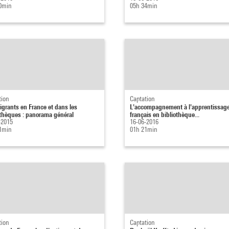
0min
05h 34min
tion
Captation
igrants en France et dans les
L'accompagnement à l'apprentissag
othèques : panorama général
français en bibliothèque...
-2015
16-06-2016
1min
01h 21min
tion
Captation