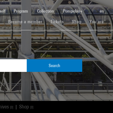
(current)
self
Program
Collection
Pompidou+
en
(current)
(current)
(current)
Become a member
Tickets
Shop
You are
Search
hives
Shop
|
[0]
[0]