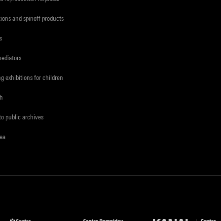
tions and spinoff products
s
mediators
ng exhibitions for children
ch
to public archives
rea