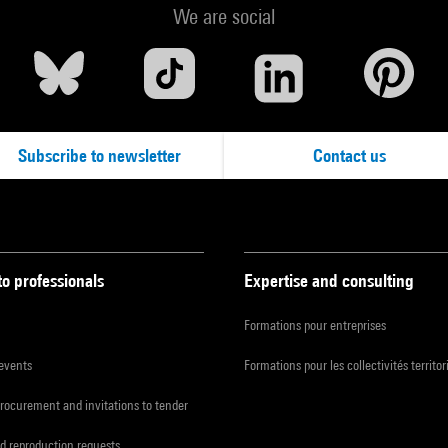
We are social
Subscribe to newsletter
Contact us
to professionals
Expertise and consulting
Formations pour entreprises
 events
Formations pour les collectivités territor
procurement and invitations to tender
d reproduction requests