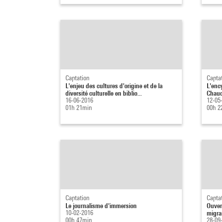
Captation
Capta
L'enjeu des cultures d'origine et de la
L'enc
diversité culturelle en biblio...
Chau
16-06-2016
12-05
01h 21min
00h 2
Captation
Capta
Le journalisme d'immersion
Ouver
10-02-2016
migran
00h 47min
28-09