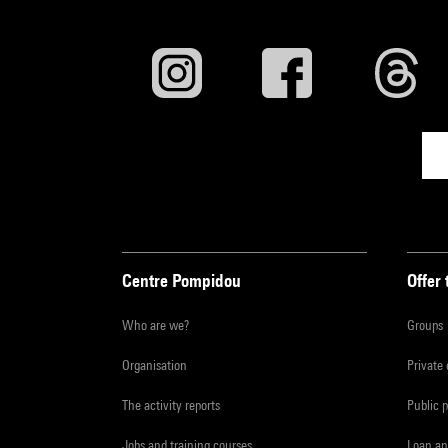
Centre Pompidou
Offer 
Who are we?
Groups
Organisation
Private
The activity reports
Public 
Jobs and training courses
Loan an