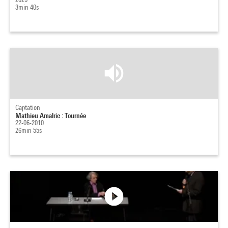
3min 40s
Captation
Mathieu Amalric : Tournée
22-06-2010
26min 55s