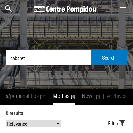
Skip to main content
Centre Pompidou
Search
tists/personalities
Medias
News
Archives
|
|
|
[12]
[8]
[1]
[0]
8
results
Filter