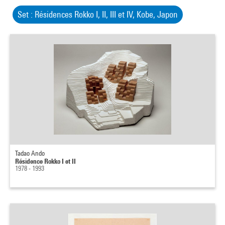
Set : Résidences Rokko I, II, III et IV, Kobe, Japon
Tadao Ando
Résidence Rokko I et II
1978 - 1993