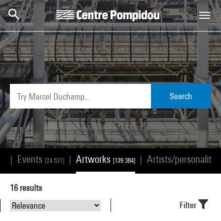
Skip to main content
Centre Pompidou
Search
Events
Artworks
Artists/personalitie
|
|
|
68]
[24 531]
[139 384]
16
results
Filter