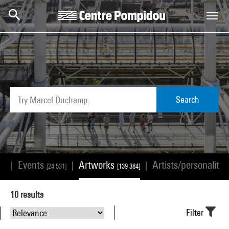
Skip to main content
Centre Pompidou
Search
Events
Artworks
Artists/personalitie
|
|
|
68]
[24 531]
[139 384]
10
results
Filter