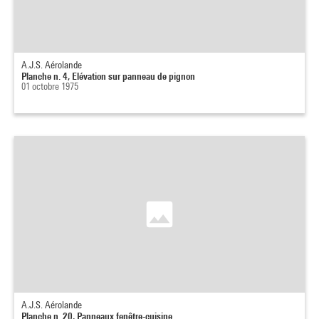
A.J.S. Aérolande
Planche n. 4, Elévation sur panneau de pignon
01 octobre 1975
A.J.S. Aérolande
Planche n. 20, Panneaux fenêtre-cuisine