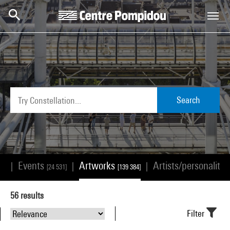
Skip to main content
Centre Pompidou
Search
Events
Artworks
Artists/personalitie
|
|
|
68]
[24 531]
[139 384]
56
results
Filter