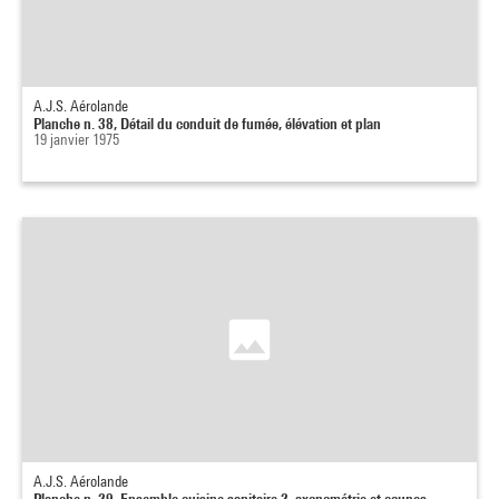
A.J.S. Aérolande
Planche n. 38, Détail du conduit de fumée, élévation et plan
19 janvier 1975
A.J.S. Aérolande
Planche n. 29, Ensemble cuisine sanitaire 2, axonométrie et coupes