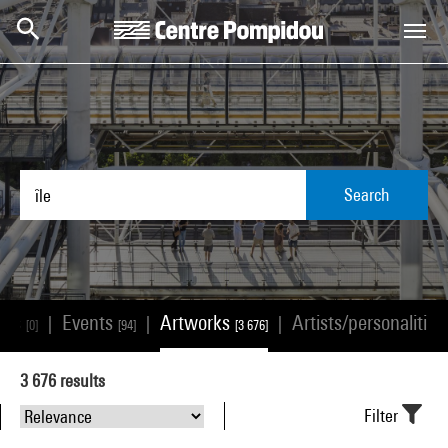
Skip to main content
Centre Pompidou
Search
ions
Events
Artworks
Artists/personalitie
|
|
|
[0]
[94]
[3 676]
3 676
results
Filter