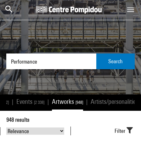
Skip to main content
Centre Pompidou
Search
ns
Events
Artworks
Artists/personalities
|
|
|
[2]
[2 338]
[948]
948
results
Filter