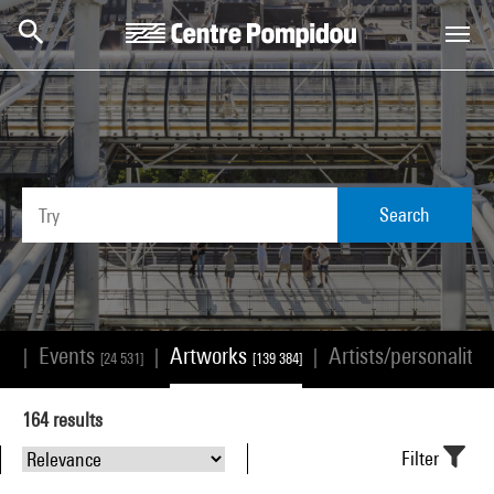
Skip to main content
Centre Pompidou
Search
Events
Artworks
Artists/personalitie
|
|
|
68]
[24 531]
[139 384]
164
results
Filter