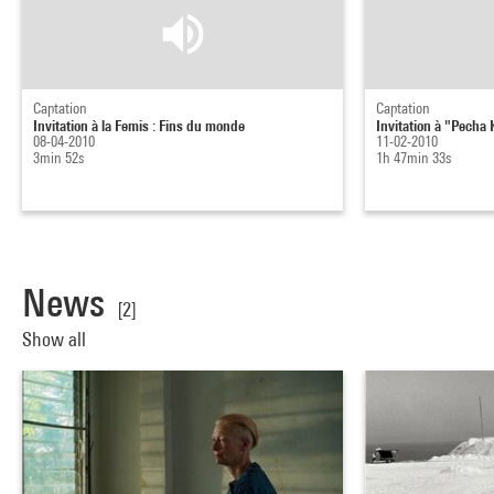
Captation
Captation
Invitation à la Femis : Fins du monde
Invitation à "Pecha
08-04-2010
11-02-2010
3min 52s
1h 47min 33s
News
[2]
Show all