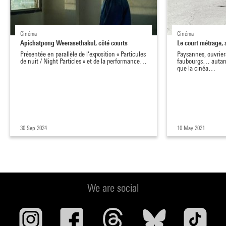
Cinéma
Cinéma
Apichatpong Weerasethakul, côté courts
Le court métrage, 
Présentée en parallèle de l’exposition « Particules
Paysannes, ouvrier
de nuit / Night Particles » et de la performance…
faubourgs… autant
que la cinéa…
30 Sep 2024
10 May 2021
We are social