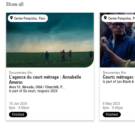
Show all
Centre Pompidou, Paris
Centre Pompidou, P
Documentary film
Documentary film
L'agence du court métrage : Annabelle
Courts métrages 
Amoros
Is part of
Les Blank &
Area 51, Nevada, USA / Churchill, P…
Is part of
Du court, toujours 2024
19 Jun 2024
6 May 2023
8pm - 9:50pm
8pm - 9:45pm
Finished
Finished