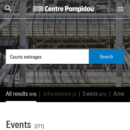
Skip to main content
Centre Pompidou
Search
All results
Informations
Events
Artwor
|
|
|
[519]
[0]
[271]
Events
[271]