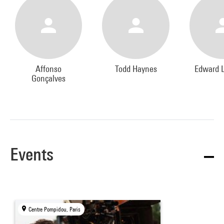
Affonso
Todd Haynes
Edward 
Gonçalves
Events
Centre Pompidou, Paris