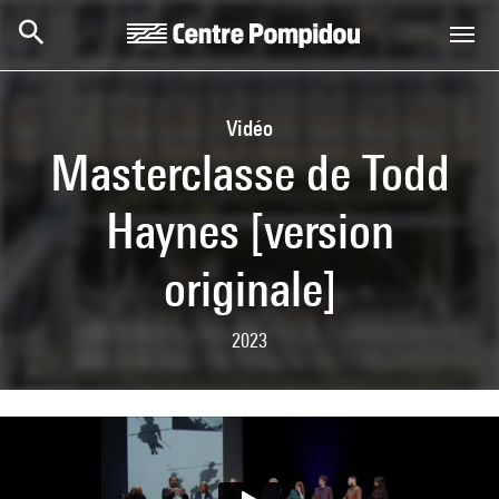
Skip to main content
Centre Pompidou
Vidéo
Masterclasse de Todd
Haynes [version
originale]
2023