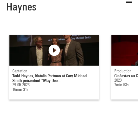
Haynes
Captation
Production
Todd Haynes, Natalie Portman et Cory Michael
Cinéastes au C
Smith présentent "May Dec...
2023
29-05-2023
7min 53s
16min 31s