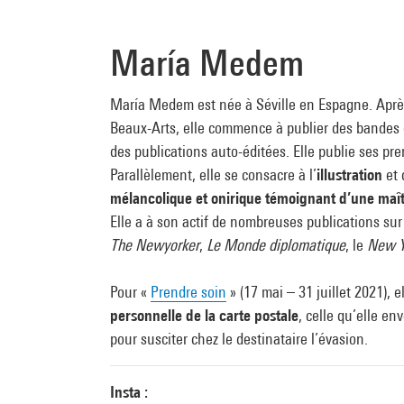
María Medem
María Medem est née à Séville en Espagne. Après
Beaux-Arts, elle commence à publier des bandes 
des publications auto-éditées. Elle publie ses pr
Parallèlement, elle se consacre à l’
illustration
et 
mélancolique et onirique témoignant d’une maît
Elle a à son actif de nombreuses publications sur
The Newyorker
,
Le Monde diplomatique
, le
New Y
Pour «
Prendre soin
» (17 mai – 31 juillet 2021), 
personnelle de la carte postale
, celle qu’elle en
pour susciter chez le destinataire l’évasion.
Insta :