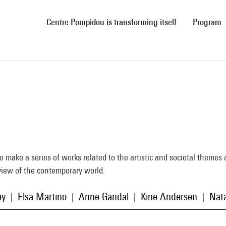
(current)
Centre Pompidou is transforming itself
Program
 to make a series of works related to the artistic and societal theme
view of the contemporary world.
ey
Elsa Martino
Anne Gandal
Kine Andersen
Nat
|
|
|
|