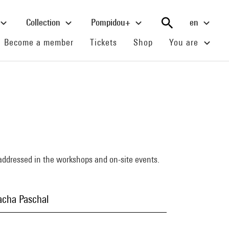
Collection
Pompidou+
en
(current)
(current)
(current)
Become a member
Tickets
Shop
You are
s addressed in the workshops and on-site events.
acha Paschal