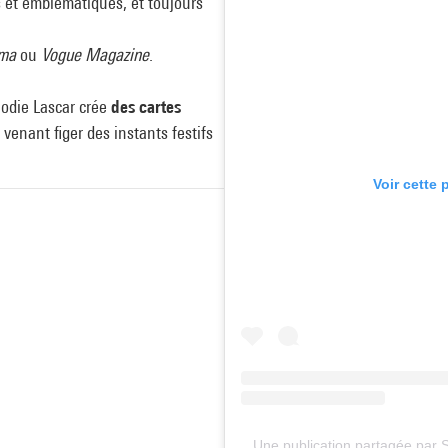
 et emblématiques, et toujours
ama
ou
Vogue Magazine
.
Élodie Lascar crée
des cartes
enant figer des instants festifs
Voir cette 
Une publication partagée par 