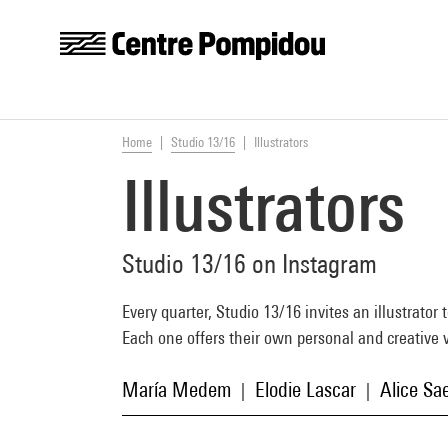
Centre Pompidou
Skip to main content
You are here:
Home
Studio 13/16
Illustrators
Illustrators
Studio 13/16 on Instagram
Every quarter, Studio 13/16 invites an illustrator
Each one offers their own personal and creative 
María Medem
Elodie Lascar
Alice Sa
|
|