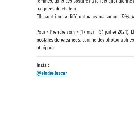
femmes, dans des postures à la fois quotidiennes
baignées de chaleur.
Elle contribue à différentes revues comme
Télér
Pour «
Prendre soin
» (17 mai – 31 juillet 2021), 
postales de vacances
, comme des photographies v
et légers.
Insta :
@elodie.lascar