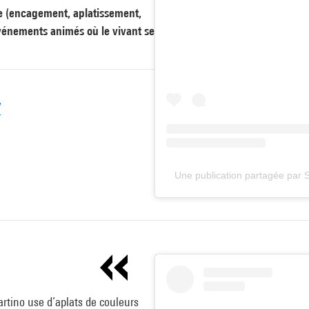
te (encagement, aplatissement,
événements animés où le vivant se
/
Une publication partagée par 
Martino use d’aplats de couleurs