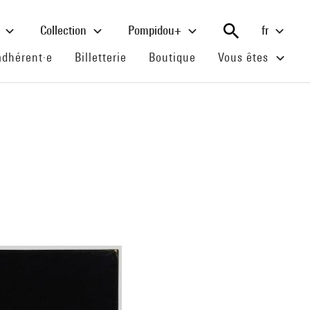
e
Collection
Pompidou+
fr
(current)
(current)
(current)
adhérent·e
Billetterie
Boutique
Vous êtes