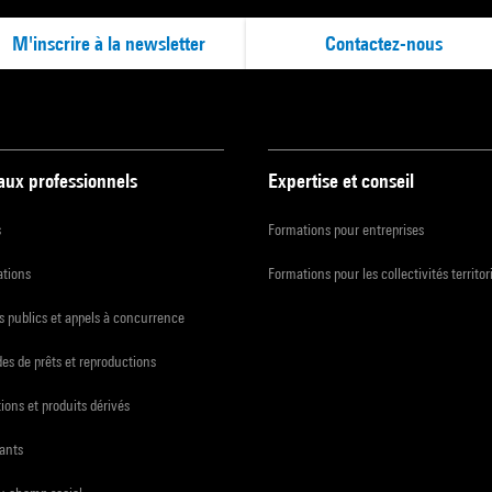
M'inscrire à la newsletter
Contactez-nous
 aux professionnels
Expertise et conseil
s
Formations pour entreprises
ations
Formations pour les collectivités territor
 publics et appels à concurrence
s de prêts et reproductions
ions et produits dérivés
ants