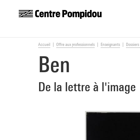
Centre Pompidou
Aller au contenu principal
Vous êtes ici:
Accueil
Offre aux professionnels
Enseignants
Dossiers 
Ben
De la lettre à l'image