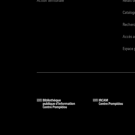
Action territoriale
Relais 
Catalogu
Recher
Accès a
Espace 