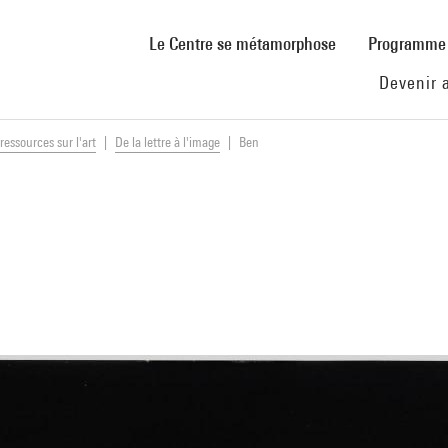
(current)
Le Centre se métamorphose
Programm
Devenir 
ressources sur l'art
De la lettre à l'image
Ben