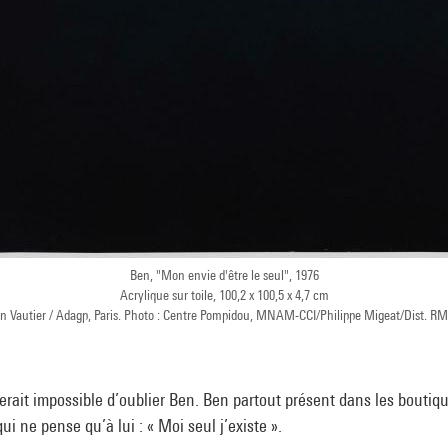
Ben, "Mon envie d'être le seul", 1976
Acrylique sur toile, 100,2 x 100,5 x 4,7 cm
 Vautier / Adagp, Paris. Photo : Centre Pompidou, MNAM-CCI/Philippe Migeat/Dist. 
 serait impossible d’oublier Ben. Ben partout présent dans les boutiq
i ne pense qu’à lui : « Moi seul j’existe ».