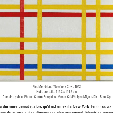
Piet Mondrian, "New York City", 1942
Huile sur toile, 119,3 x 114,2 cm
Domaine public. Photo : Centre Pompidou, Mnam-Cci/Philippe Migeat/Dist. Rmn-Gp
 dernière période, alors qu’il est en exil à New York
. En découvran
ares de voiture qui soulignent son plan orthogonal, Mondrian renco