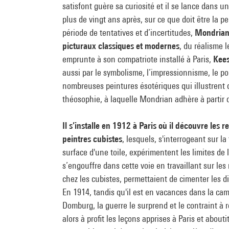
satisfont guère sa curiosité et il se lance dans u
plus de vingt ans après, sur ce que doit être la p
période de tentatives et d’incertitudes,
Mondrian 
picturaux classiques et modernes
, du réalisme l
emprunte à son compatriote installé à Paris,
Kee
aussi par le symbolisme, l’impressionnisme, le poi
nombreuses peintures ésotériques qui illustrent d
théosophie, à laquelle Mondrian adhère à partir 
Il s’installe en 1912 à Paris où il découvre les
peintres cubistes
, lesquels, s'interrogeant sur la
surface d'une toile, expérimentent les limites de
s’engouffre dans cette voie en travaillant sur les
chez les cubistes, permettaient de cimenter les div
En 1914, tandis qu'il est en vacances dans la ca
Domburg, la guerre le surprend et le contraint à r
alors à profit les leçons apprises à Paris et abou