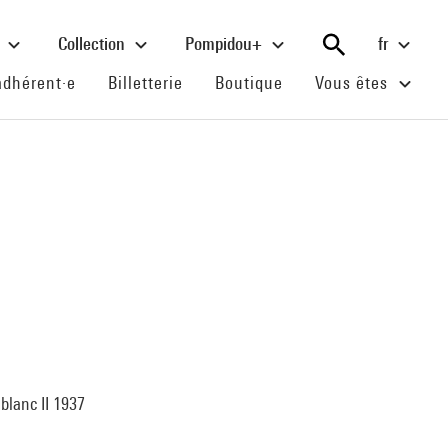
e
Collection
Pompidou+
fr
(current)
(current)
(current)
adhérent·e
Billetterie
Boutique
Vous êtes