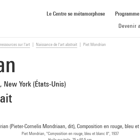
(current)
Le Centre se métamorphose
Programm
Devenir 
ressources sur l'art
Naissance de l'art abstrait
Piet Mondrian
an
, New York (États-Unis)
ait
Piet Mondrian, "Composition en rouge, bleu et blanc II", 1937
Huile sur toile, 75 x 60,5 cm