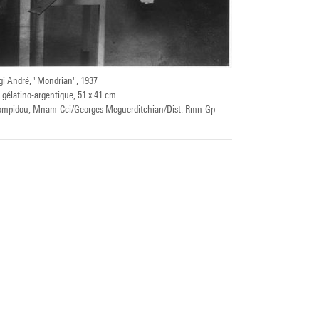
gi André, "Mondrian", 1937
 gélatino-argentique, 51 x 41 cm
e Pompidou, Mnam-Cci/Georges Meguerditchian/Dist. Rmn-Gp