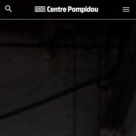
Aller au contenu principal
Centre Pompidou