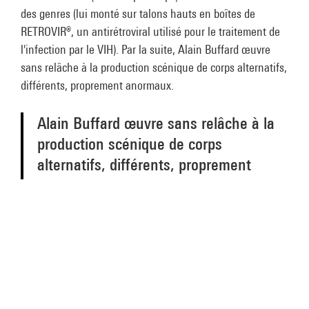
des genres (lui monté sur talons hauts en boîtes de
RETROVIR®, un antirétroviral utilisé pour le traitement de
l'infection par le VIH). Par la suite, Alain Buffard œuvre
sans relâche à la production scénique de corps alternatifs,
différents, proprement anormaux.
Alain Buffard œuvre sans relâche à la
production scénique de corps
alternatifs, différents, proprement
anormaux.
Dans
INtime/EXtime
et
More et encore
, le corps est défait,
désorganisé, augmenté de prothèses pneumatiques et
d’excroissances sonores, gonflé de polystyrène, fondu
dans la masse ou entrelacé à l’autre. Dans
Les Inconsolés
,