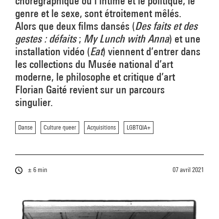
chorégraphique où l’intime et le politique, le
genre et le sexe, sont étroitement mêlés.
Alors que deux films dansés (
Des faits et des
gestes : défaits
;
My Lunch with Anna
) et une
installation vidéo (
Eat
) viennent d’entrer dans
les collections du Musée national d’art
moderne, le philosophe et critique d’art
Florian Gaité revient sur un parcours
singulier.
Danse
Culture queer
Acquisitions
LGBTQIA+
± 6 min
07 avril 2021