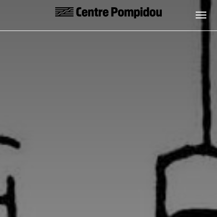
Aller au contenu principal
Centre Pompidou