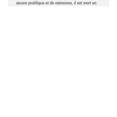
œuvre prolifique et de mémoires, il est mort en
1967.
Par Nicolas Liucci-Goutnikov
Conservateur, chef de service de la Bibliothèque
Kandinsky, Musée national d'art moderne
Art moderne
Publication
Traduction
Russie
À lire aussi