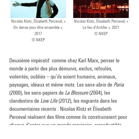
Nicolas Klotz, Élisabeth Perceval, «
Nicolas Klotz, Élisabeth Perceval, «
On danse pour être ensemble »,
Le feu d’Antifer », 2021
2017
© NKEP
© NKEP
Deuxième impératif: comme chez Karl Marx, penser le
monde à partir des plus démunis, exclus, refoulés,
violentés, oubliés – qu’ils soient humains, animaux,
paysages, idéaux et même mots. Les sans-abris de
Paria
(2000), les sans-papiers de
La Blessure
(2004), les
clandestins de
Low Life
(2012), les migrants dans les
documentaires récents : Nicolas Klotz et Élisabeth
Perceval réalisent des films comme ils construiraient pour
chacun d’entre eux un monde provisoire, reproductible,
transportable et qui symboliquement leur appartient tout