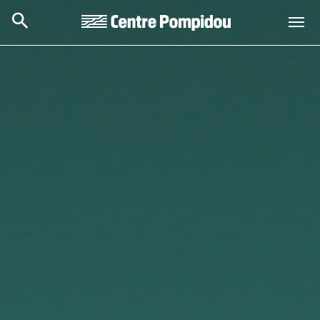
Aller au contenu principal
Centre Pompidou