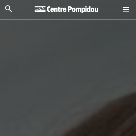
Aller au contenu principal
Centre Pompidou