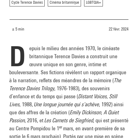
Cycle Terence Davies
Cinéma britannique
LGBTQIA+
± 5 min
22 févr. 2024
D
epuis le milieu des années 1970, le cinéaste
britannique Terence Davies a construit une
œuvre unique en son genre, intime et
bouleversante. Ses fictions révèlent un rapport organique
à la narration, reflets des méandres de la mémoire (
The
Terence Davies Trilogy
, 1976-1983), des souvenirs
d’enfance et du temps qui passe (
Distant Voices
,
Still
Lives
, 1988,
Une longue journée qui s’achève
, 1992) ainsi
que des affres de la création (
Emily Dickinson, A Quiet
Passion
, 2016, et
Les Carnets de Siegfried
, qui est présenté
er
au Centre Pompidou le 1
mars, en avant-première de sa
sortie le 6 mars prochain). Portés par une mise en scène