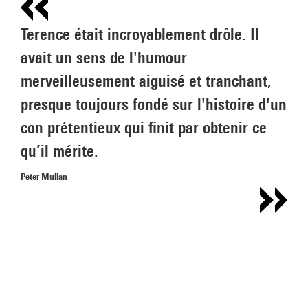
Terence était incroyablement drôle. Il
avait un sens de l'humour
merveilleusement aiguisé et tranchant,
presque toujours fondé sur l'histoire d'un
con prétentieux qui finit par obtenir ce
qu’il mérite.
Peter Mullan
Mais sa colère était si réelle, si déchirante que l'on
comprenait immédiatement pourquoi il aimait tant les
acteurs. Ils transmettaient sa douceur dans la scène. Ils
donnaient vie aux danseurs, chanteurs et comiques qui