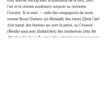
chez Werner Herzog avec la possibilité de la mort, dont
l’art et le cinéma voudraient conjurer ou contester
l’horizon. Si la mort — celle des compagnons de route
comme Bruce Chatwin (
Le Nomade
), des mères (
Dans l’œil
d’un tueur
), des femmes qui sont la patrie, ou l’inverse
(
Rendez-vous avec Gorbatchev
), des condamnés (
Into the
Abyss
) et des fous (
Au cœur des volcans
) est omniprésente
dans les derniers films, elle s’accompagne d’une attention
d’entomologiste à tous les signes d’art, et de vie, à toutes
ces marques inscrites surtout hors de la culture
institutionalisée : l’art pariétal des grottes, les
songlines
aborigènes, les images amateurs des passionnés de
volcans, tout ce qui survit et qui existe après nous, pour
peu qu’on y prête attention et qu’on le préserve.