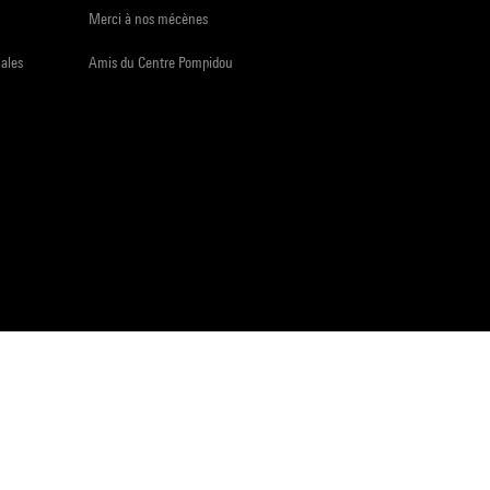
Merci à nos mécènes
iales
Amis du Centre Pompidou