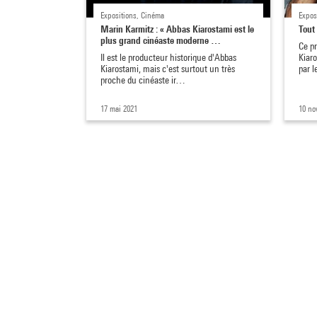
Expositions, Cinéma
Expos
Marin Karmitz : « Abbas Kiarostami est le
Tout
plus grand cinéaste moderne …
Ce pr
Il est le producteur historique d'Abbas
Kiaro
Kiarostami, mais c'est surtout un très
par 
proche du cinéaste ir…
17 mai 2021
10 no