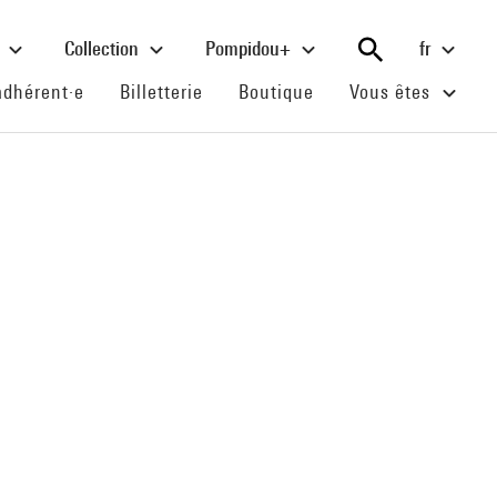
e
Collection
Pompidou+
fr
(current)
(current)
(current)
adhérent·e
Billetterie
Boutique
Vous êtes