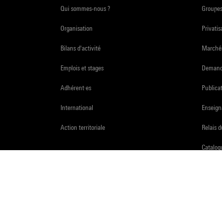
Qui sommes-nous ?
Groupe
Organisation
Privatis
Bilans d'activité
Marchés
Emplois et stages
Demande
Adhérent·es
Publicat
International
Enseign
Action territoriale
Relais 
Catalogu
Recher
Accès a
Espace 