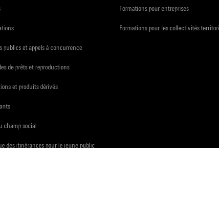
s
Formations pour entreprises
ations
Formations pour les collectivités territor
 publics et appels à concurrence
s de prêts et reproductions
ions et produits dérivés
ants
du champ social
e des itinérances pour le jeune public
che
ux archives publiques
presse