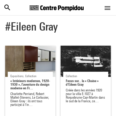
Centre Pompidou
Aller au contenu principal
#Eileen Gray
Expositions, Collection
Collection
« Intérieurs modernes, 1920-
Focus sur... la « Chaise »
1930 », l’aventure du design
d'Eileen Gray
moderne en Fr…
Créée dans les années 1920
Charlotte Perriand, Robert
pour la villa E-1027 à
Mallet-Stevens, Le Corbusier,
Roquebrune-Cap-Martin dans
Eileen Gray : ils ont tous
le sud de la France, ce…
participé à l'in…