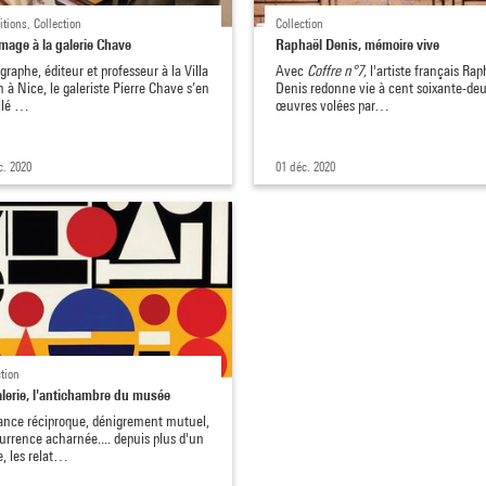
itions, Collection
Collection
age à la galerie Chave
Raphaël Denis, mémoire vive
graphe, éditeur et professeur à la Villa
Avec
Coffre n°7,
l'artiste français Rap
 à Nice, le galeriste Pierre Chave s’en
Denis redonne vie à cent soixante-de
allé …
œuvres volées par…
c. 2020
01 déc. 2020
ction
alerie, l'antichambre du musée
ance réciproque, dénigrement mutuel,
urrence acharnée.... depuis plus d'un
e, les relat…