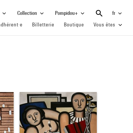
e
Collection
Pompidou+
fr
(current)
(current)
(current)
adhérent·e
Billetterie
Boutique
Vous êtes