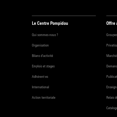
Le Centre Pompidou
Offre
Qui sommes-nous ?
Groupe
Organisation
Privatis
Bilans d'activité
Marchés
Emplois et stages
Demande
Adhérent·es
Publicat
International
Enseign
Action territoriale
Relais 
Catalogu