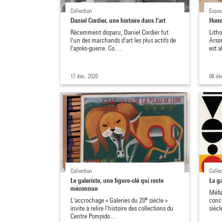
Collection
Expos
Daniel Cordier, une histoire dans l'art
Homm
Récemment disparu, Daniel Cordier fut
Litho
l'un des marchands d'art les plus actifs de
Arson
l'après-guerre. Co…
est 
17 déc. 2020
08 dé
Collection
Colle
Le galeriste, une figure-clé qui reste
La g
méconnue
Méfi
e
L'accrochage « Galeries du 20
siècle »
conc
invite à relire l’histoire des collections du
siècl
Centre Pompido…