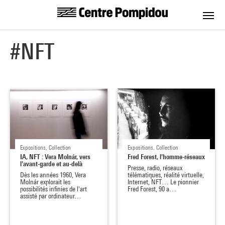
Centre Pompidou
Aller au contenu principal
#NFT
Expositions, Collection
Expositions, Collection
IA, NFT : Vera Molnár, vers
Fred Forest, l'homme-réseaux
l'avant-garde et au-delà
Presse, radio, réseaux
Dès les années 1960, Vera
télématiques, réalité virtuelle,
Molnár explorait les
Internet, NFT… Le pionnier
possibilités infinies de l'art
Fred Forest, 90 a…
assisté par ordinateur…