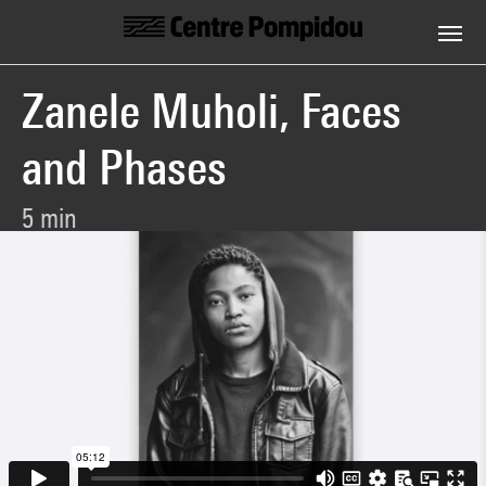
Centre Pompidou
Aller au contenu principal
Zanele Muholi, Faces
and Phases
5 min