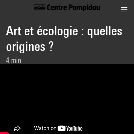
Centre Pompidou
Aller au contenu principal
Art et écologie : quelles
origines ?
4 min