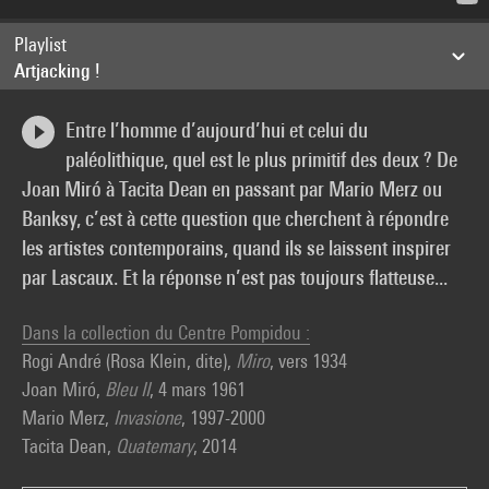
Playlist
Artjacking !
Entre l’homme d’aujourd’hui et celui du
paléolithique, quel est le plus primitif des deux ? De
Joan Miró à Tacita Dean en passant par Mario Merz ou
Banksy, c’est à cette question que cherchent à répondre
les artistes contemporains, quand ils se laissent inspirer
par Lascaux. Et la réponse n’est pas toujours flatteuse...
Dans la collection du Centre Pompidou :
Rogi André (Rosa Klein, dite),
Miro
, vers 1934
Joan Miró,
Bleu II
, 4 mars 1961
Mario Merz,
Invasione
, 1997-2000
Tacita Dean,
Quatemary
, 2014