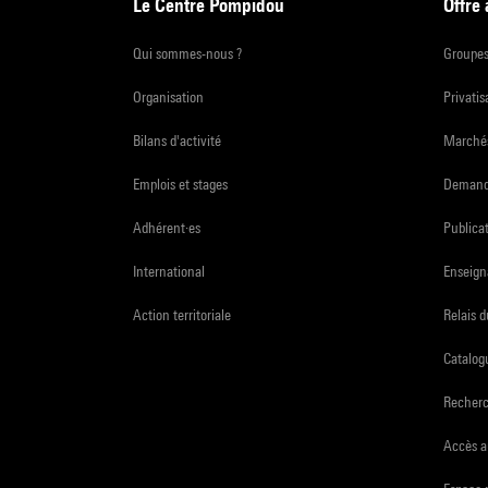
Le Centre Pompidou
Offre
Qui sommes-nous ?
Groupe
Organisation
Privatis
Bilans d'activité
Marchés
Emplois et stages
Demande
Adhérent·es
Publicat
International
Enseign
Action territoriale
Relais 
Catalogu
Recher
Accès a