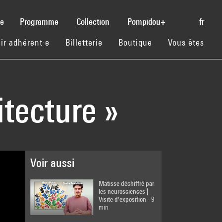
(current)
se
Programme
Collection
Pompidou+
fr
(current)
(current)
(current)
ir adhérent·e
Billetterie
Boutique
Vous êtes
itecture »
Voir aussi
Matisse déchiffré par
les neurosciences |
Visite d'exposition
- 9
min