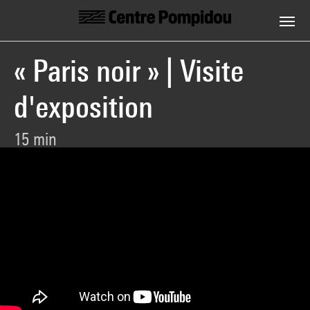
Centre Pompidou
Aller au contenu principal
« Paris noir » | Visite
d'exposition
15 min