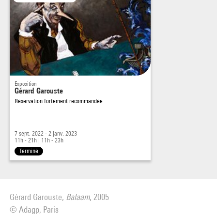
Exposition
Gérard Garouste
Réservation fortement recommandée
7 sept. 2022 - 2 janv. 2023
11h - 21h
|
11h - 23h
Terminé
Gérard Garouste,
Balaam
, 2005
© Adagp, Paris