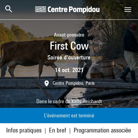
Aller au contenu principal
Centre Pompidou
Avant-première
First Cow
Soirée d'ouverture
14 oct. 2021
Centre Pompidou, Paris
Dans le cadre de
Kelly Reichardt
L'événement est terminé
Infos pratiques
En bref
Programmation associée
|
|