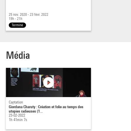
25 nov. 2020 - 23 févr. 2022
19h - 21h
Terminé
Média
Captation
Giordana Charuty : Création et folie au temps des
utopies radieuses (1...
23-02-2022
1h 41min 7s