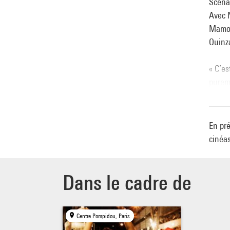
Scénar
Avec 
Mamo
Quinza
« C’es
pureme
scène,
semble
une m
En pré
cinéas
Dans le cadre de
Centre Pompidou, Paris