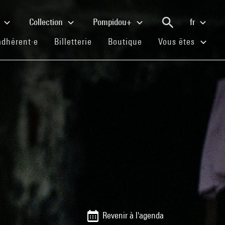
e
Collection
Pompidou+
fr
(current)
(current)
(current)
adhérent·e
Billetterie
Boutique
Vous êtes
Revenir à l'agenda