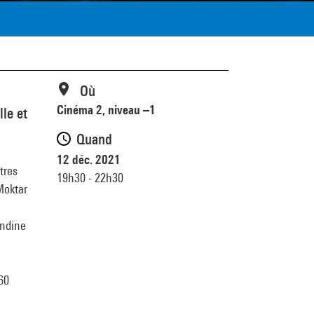
Où
Cinéma 2, niveau –1
lle et
Quand
12 déc. 2021
tres
19h30 - 22h30
Moktar
andine
60