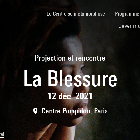
(current)
Le Centre se métamorphose
Programm
Devenir 
Projection et rencontre
La Blessure
12 déc. 2021
Centre Pompidou, Paris
val