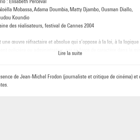
io : Élisabeth Perceval
Noëlla Mobassa, Adama Doumbia, Matty Djambo, Ousman Diallo,
udou Koundio
ine des réalisateurs, festival de Cannes 2004
t une œuvre réfractaire et absolue qui s’oppose à la loi, à la logique
nt policière ou administrative, par sa force de caractère dans la mi
Lire la suite
 dans l’écriture même, et par un degré de présence du corps à l’ima
 n’avoir pas peur d’entamer un impressionnant bras de fer avec to
achine de pouvoir. » Philippe Azoury,
Libération
, avril 2005
sence de Jean-Michel Frodon (journaliste et critique de cinéma) et 
tes.