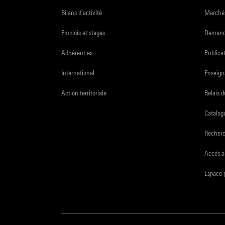
Bilans d'activité
Marchés
Emplois et stages
Demande
Adhérent·es
Publicat
International
Enseign
Action territoriale
Relais 
Catalogu
Recher
Accès a
Espace 