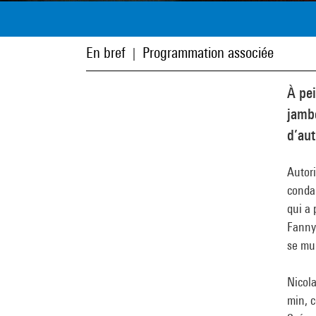
En bref
Programmation associée
|
À pei
jambe
d’aut
Autori
conda
qui a 
Fanny 
se mur
Nicola
min, 