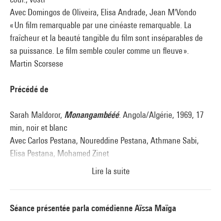
Avec Domingos de Oliveira, Elisa Andrade, Jean M'Vondo
« Un film remarquable par une cinéaste remarquable. La
fraîcheur et la beauté tangible du film sont inséparables de
sa puissance. Le film semble couler comme un fleuve ».
Martin Scorsese
Précédé de
Sarah Maldoror,
Monangambééé
. Angola/Algérie, 1969, 17
min, noir et blanc
Avec Carlos Pestana, Noureddine Pestana, Athmane Sabi,
Elisa Pestana, Mohamed Zinet
Lire la suite
« Tourné en 16 mm, en noir et blanc, récemment restauré et
désormais visible au format numérique, Monangambééé est
un geste furieux et vif, viscéralement engagé contre la
Séance présentée par
la comédienne
Aïssa Maïga
torture qu’il dénonce autant que par un souci permanent de