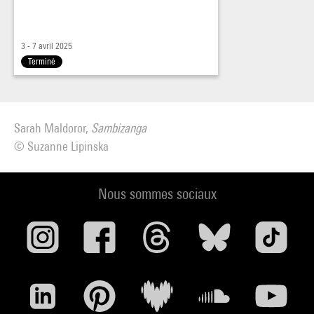
3 - 7 avril 2025
Terminé
Sarah Maldoror,
Sambizanga
© Suzanne Lipinska
Nous sommes sociaux