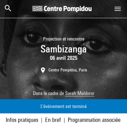
Aller au contenu principal
Centre Pompidou
Projection et rencontre
Sambizanga
06 avril 2025
Centre Pompidou, Paris
Dans le cadre de
Sarah Maldoror
L'événement est terminé
Infos pratiques
En bref
Programmation associée
|
|