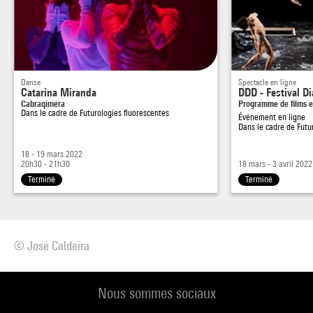
Danse
Spectacle en ligne
Catarina Miranda
DDD - Festival D
Cabraqimera
Programme de films e
Dans le cadre de
Futurologies fluorescentes
Événement en ligne
Dans le cadre de
Futu
18 - 19 mars 2022
20h30 - 21h30
18 mars - 3 avril 2022
Terminé
Terminé
© José Caldeira
Nous sommes sociaux