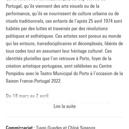
Portugal, qu’ils viennent des arts visuels ou de la
performance, qu’ils se nourrissent de culture urbaine ou de
rituels traditionnels, ces enfants de l’après 25 avril 1974 sont
habités par des luttes et traversés par des révolutions
politiques et esthétiques. Ces artistes sont poreux au monde
qui les entoure, transdisciplinaires et décomplexés, libérés de
tous codes tout en assumant leur héritage culturel. Ces
identités plurielles que l’on retrouve à Porto, foyer de la
création artistique portugaise, sont célébrées au Centre
Pompidou avec le Teatro Municipal do Porto à l’occasion de la
Saison France-Portugal 2022.
Du 18 mars au 2 avril
Programme en ligne de films de DDD – Festival Dias da
Lire la suite
Dança 2021 (Danse en ligne)
Diffusion en ligne sur le site du Centre Pompidou de six
performances d'artistes et compagnies sélectionnées parmi
Commissariat :
Tiago Guedes et Chloé Siganos