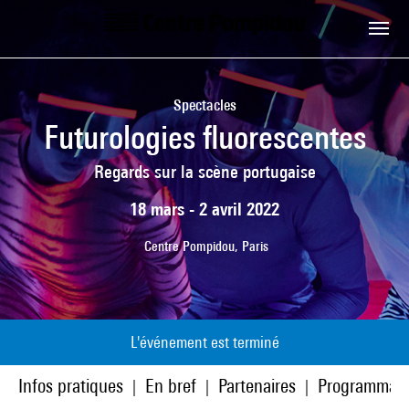
Aller au contenu principal
Centre Pompidou
Spectacles
Futurologies fluorescentes
Regards sur la scène portugaise
18 mars - 2 avril 2022
Centre Pompidou, Paris
L'événement est terminé
Infos pratiques
En bref
Partenaires
Programmati
|
|
|