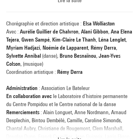
Lire la suite
Cette célébration collective prend la forme d'une immersion
vivante dans une œuvre en perpétuel mouvement, et raconte
Chorégraphie et direction artistique :
Elsa Wolliaston
à plusieurs voix une histoire incarnée de la danse, à Paris ou
Avec :
Aurélie Guillier de Chalvron
,
Alani Gibbon
,
Ana Elena
ailleurs, en contrepoint de l’exposition « Paris Noir.
Tejera
,
Gwen Sampé
,
Kim-Claire Le Thanh
,
Léna Lenglet
,
Circulations artistiques et luttes anticoloniales, 1950 –
Myriam Hadjazi
,
Noémie de Lapparent
,
Rémy Derra
,
2000 ». Un après-midi ponctué de prises de parole,
Sylvette Annibal
(danse),
Bruno Besnaïnou
,
Jean-Yves
d’échanges, de photographies inédites et projections rares –
Colson
, (musique)
dont la redécouverte d’un spectacle créé pour l’ouverture du
Coordination artistique :
Rémy Derra
Centre Pompidou en 1977 – mais aussi de performances
chorégraphiques et musicales reflétant une pensée en quête
Administration
: Association Le Bateleur
d’émancipation et de liberté, ancrée dans l’écoute du corps
En collaboration avec
le Laboratoire d’histoire permanente
et la perception de son énergie : comment le corps vécu est
du Centre Pompidou et le Centre national de la danse
capable de créer.
Remerciements
: Alain Longuet, Anne Nordmann, Arnaud
Desplechin, Bintou Dembélé, Camille, Caroline Simonds,
Réservation conseillée
Chantal Aubry, Christiane de Rougemont, Clem Marshall,
:
spectacles.vivants@centrepompidou.fr
Douglas Dunn, Franck Cuveillier, Jean Guizerix, Larrio Ekson,