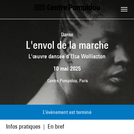
Aller au contenu principal
Centre Pompidou
Danse
L'envol de la marche
L'œuvre dansée d'Elsa Wolliaston
10 mai 2025
Centre Pompidou, Paris
L'événement est terminé
Infos pratiques
En bref
|