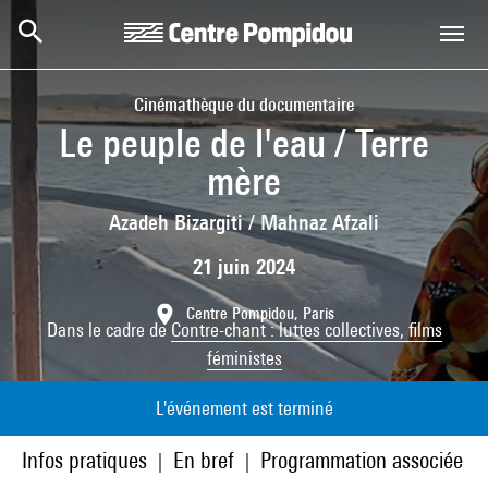
Aller au contenu principal
Centre Pompidou
Cinémathèque du documentaire
Le peuple de l'eau / Terre
mère
Azadeh Bizargiti / Mahnaz Afzali
21 juin 2024
Centre Pompidou, Paris
Dans le cadre de
Contre-chant : luttes collectives, films
féministes
L'événement est terminé
Infos pratiques
En bref
Programmation associée
|
|