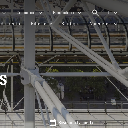
e
Collection
Pompidou+
fr
(current)
(current)
(current)
adhérent·e
Billetterie
Boutique
Vous êtes
és
Revenir à l'agenda