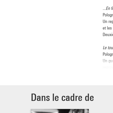
...En 
Pologn
Un rep
et les
Deuxi
Le tou
Pologn
Un gu
regrou
mystér
Essai 
Pologn
Dans le cadre de
Un jou
sociol