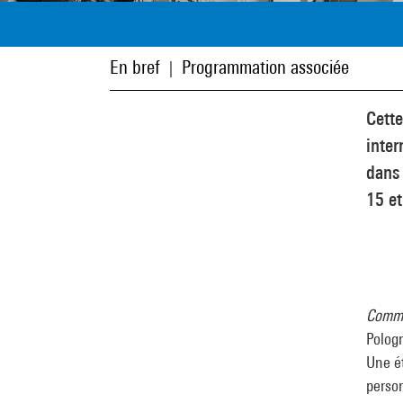
En bref
Programmation associée
|
Cett
inter
dans 
15 et
Comme 
Pologn
Une ét
perso