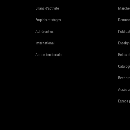
Bilans d'activité
Marchés
Emplois et stages
Demande
Adhérent·es
Publicat
International
Enseign
Action territoriale
Relais 
Catalogu
Recher
Accès a
Espace 