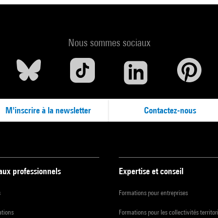
une catastrophe ferroviaire, et la cérémonie est annulée.
ésence de Marcel Łoziński et de Thierry Roche
(Professeur en étu
Nous sommes sociaux
tographiques, Aix-Marseille Université)
’informations sur le colloque
tenariat avec l'Institut polonais (Paris)
M'inscrire à la newsletter
Contactez-nous
 aux professionnels
Expertise et conseil
s
Formations pour entreprises
ations
Formations pour les collectivités territor