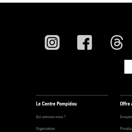
cause 
En pr
cinéma
Plus d
En par
Le Centre Pompidou
Offre
Qui sommes-nous ?
Groupe
Organisation
Privatis