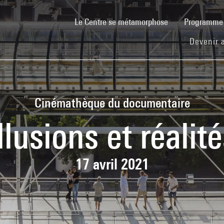
(current)
Le Centre se métamorphose
Programm
Devenir 
Cinémathèque du documentaire
llusions et réalit
17 avril 2021