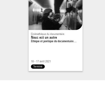
senten
ouvrie
regard
La gar
Pologn
Cinémathèque du documentaire
Sous l
Nous est un autre
Éthique et poétique du documentaire…
Varsov
Il s’a
Pologn
16 - 17 avril 2021
Terminé
Portai
Collis
Pologn
Un con
exempl
d’une 