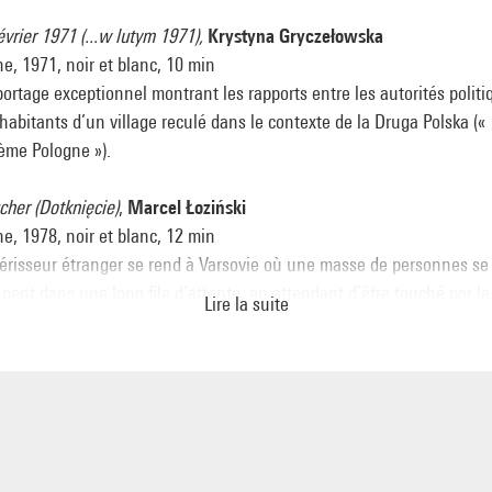
février 1971 (...w lutym 1971),
Krystyna Gryczełowska
e, 1971, noir et blanc, 10 min
ortage exceptionnel montrant les rapports entre les autorités politi
 habitants d’un village reculé dans le contexte de la Druga Polska («
ème Pologne »).
cher (Dotknięcie)
,
Marcel Łoziński
e, 1978, noir et blanc, 12 min
érisseur étranger se rend à Varsovie où une masse de personnes se
pent dans une long file d’attente, en attendant d’être touché par le
Lire la suite
ieux individu.
de microphone (Próba mikrofonu),
Marcel Łoziński
e, 1980, noir et blanc, 19 min
rnaliste qui anime une radio dans une usine, réalise une étude
ogique parmi les ouvriers, pour comprendre dans quelle mesure ils 