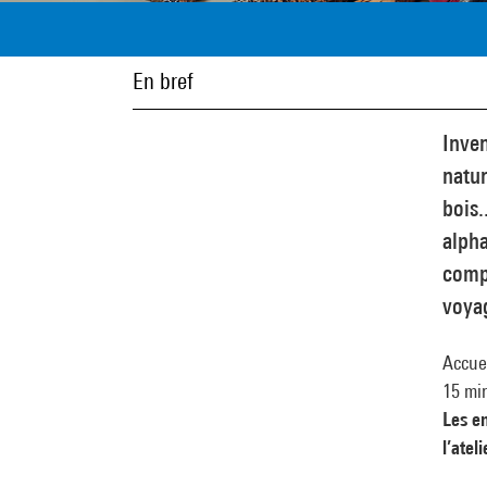
En bref
Inven
natur
bois.
alph
compo
voyag
Accuei
15 min
Les e
l’ateli