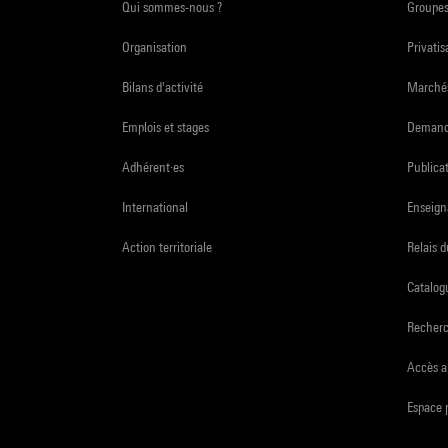
Qui sommes-nous ?
Groupe
Organisation
Privatis
Bilans d'activité
Marchés
Emplois et stages
Demande
Adhérent·es
Publicat
International
Enseign
Action territoriale
Relais 
Catalogu
Recher
Accès a
Espace 