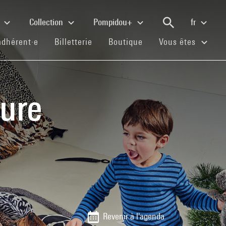
e
Collection
Pompidou+
fr
(current)
(current)
(current)
adhérent·e
Billetterie
Boutique
Vous êtes
ture
Revenir à l'agenda