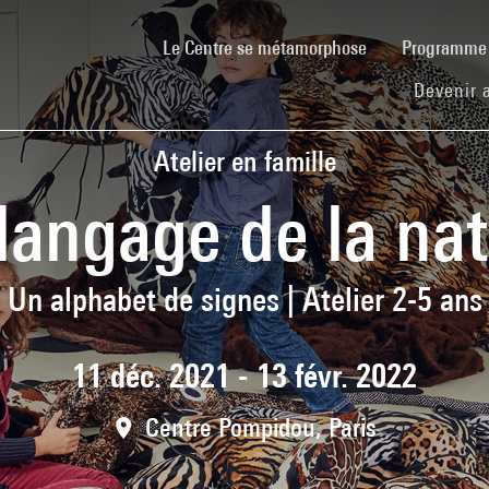
(current)
Le Centre se métamorphose
Programm
Devenir 
Atelier en famille
langage de la na
Un alphabet de signes | Atelier 2-5 ans
11 déc. 2021 - 13 févr. 2022
Centre Pompidou, Paris