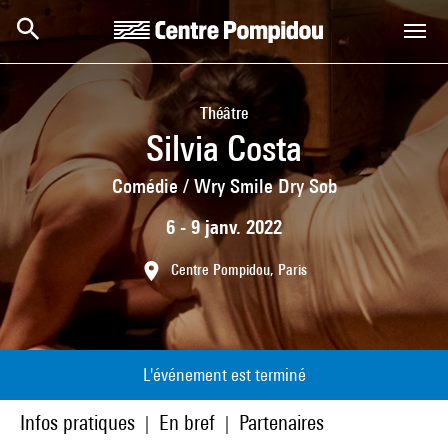
Aller au contenu principal
Centre Pompidou
Théâtre
Silvia Costa
Comédie / Wry Smile Dry Sob
6 - 9 janv. 2022
Centre Pompidou, Paris
L'événement est terminé
Infos pratiques
En bref
Partenaires
|
|