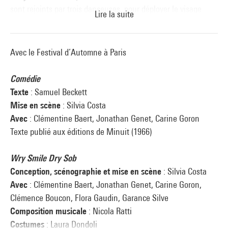
sont rejoints par trois danseuses, pour déployer le visage
Lire la suite
d’hommes et de femmes perdus dans la répétition inlassable
du même, coincés dans leur subjectivité et leur version de
l’histoire. Jouant encore et encore leur partition en soliste,
Avec le Festival d’Automne à Paris
ces personnages ne peuvent rejoindre le concert du monde.
Quelle plus grande tragédie que de se découvrir multiple et
Comédie
pourtant incapable de rencontrer l’altérité ?
Texte
: Samuel Beckett
Mise en scène
: Silvia Costa
Durée : 50 min
Avec
: Clémentine Baert, Jonathan Genet, Carine Goron
Texte publié aux éditions de Minuit (1966)
Wry Smile Dry Sob
Conception, scénographie et mise en scène
: Silvia Costa
Avec
: Clémentine Baert, Jonathan Genet, Carine Goron,
Clémence Boucon, Flora Gaudin, Garance Silve
Composition musicale
: Nicola Ratti
Costumes
: Laura Dondoli