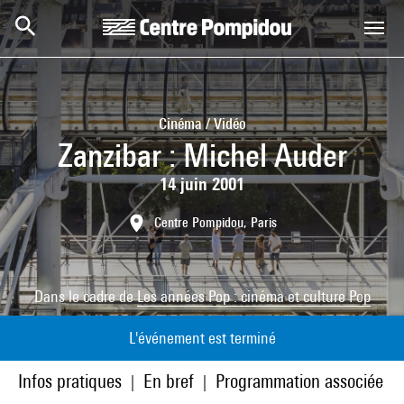
Aller au contenu principal
Centre Pompidou
Cinéma / Vidéo
Zanzibar : Michel Auder
14 juin 2001
Centre Pompidou, Paris
Dans le cadre de
Les années Pop : cinéma et culture Pop
L'événement est terminé
Infos pratiques
En bref
Programmation associée
|
|