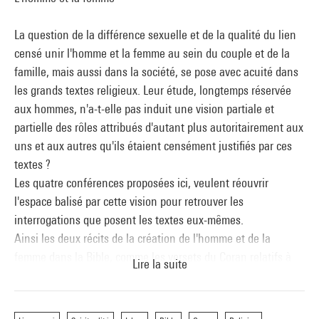
La question de la différence sexuelle et de la qualité du lien
censé unir l'homme et la femme au sein du couple et de la
famille, mais aussi dans la société, se pose avec acuité dans
les grands textes religieux. Leur étude, longtemps réservée
aux hommes, n'a-t-elle pas induit une vision partiale et
partielle des rôles attribués d'autant plus autoritairement aux
uns et aux autres qu'ils étaient censément justifiés par ces
textes ?
Les quatre conférences proposées ici, veulent réouvrir
l'espace balisé par cette vision pour retrouver les
interrogations que posent les textes eux-mêmes.
Ainsi les deux récits de la création de l'homme et de la
femme dans la Bible, comme les versets du Coran relatifs à
Lire la suite
cette création ne semblent pas devoir enfermer homme et
femme dans un destin marqué par la soumission de la
seconde aux prérogatives du premier. Les récits évangéliques