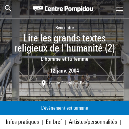
Aller au contenu principal
Centre Pompidou
Rencontre
Lire les grands textes
religieux de l'humanité (2)
L'homme et la femme
12 janv. 2004
Centre Pompidou, Paris
L'événement est terminé
Infos pratiques
En bref
Artistes/personnalités
À 
|
|
|